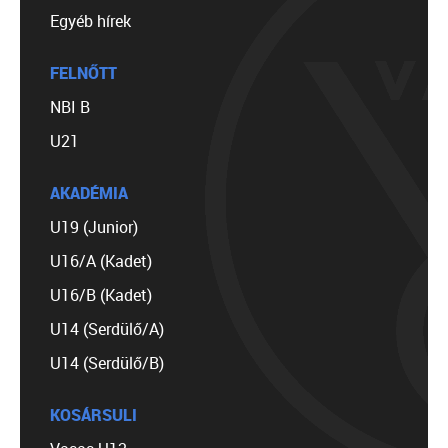
Egyéb hírek
FELNŐTT
NBI B
U21
AKADÉMIA
U19 (Junior)
U16/A (Kadet)
U16/B (Kadet)
U14 (Serdülő/A)
U14 (Serdülő/B)
KOSÁRSULI