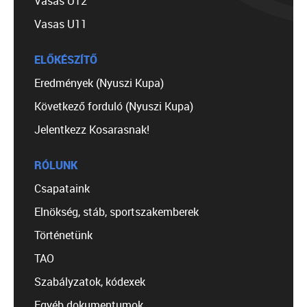
Vasas U12
Vasas U11
ELŐKÉSZÍTŐ
Eredmények (Nyuszi Kupa)
Következő forduló (Nyuszi Kupa)
Jelentkezz Kosarasnak!
RÓLUNK
Csapataink
Elnökség, stáb, sportszakemberek
Történetünk
TAO
Szabályzatok, kódexek
Egyéb dokumentumok