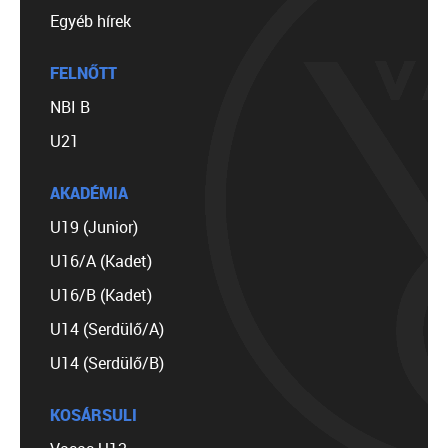
Egyéb hírek
FELNŐTT
NBI B
U21
AKADÉMIA
U19 (Junior)
U16/A (Kadet)
U16/B (Kadet)
U14 (Serdülő/A)
U14 (Serdülő/B)
KOSÁRSULI