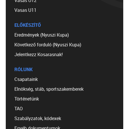
Vasas U12
Vasas U11
ELŐKÉSZÍTŐ
Eredmények (Nyuszi Kupa)
Következő forduló (Nyuszi Kupa)
Jelentkezz Kosarasnak!
RÓLUNK
Csapataink
Elnökség, stáb, sportszakemberek
Történetünk
TAO
Szabályzatok, kódexek
Egyéb dokumentumok