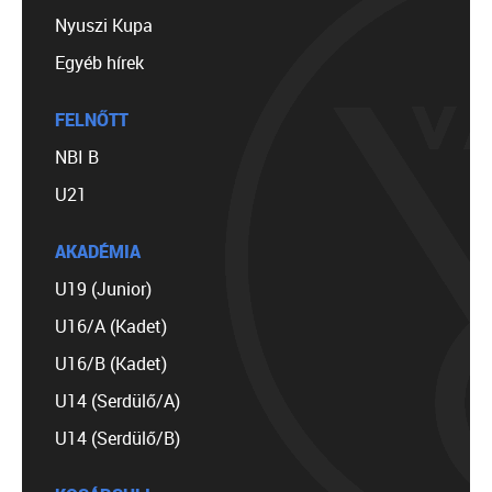
Nyuszi Kupa
Egyéb hírek
FELNŐTT
NBI B
U21
AKADÉMIA
U19 (Junior)
U16/A (Kadet)
U16/B (Kadet)
U14 (Serdülő/A)
U14 (Serdülő/B)