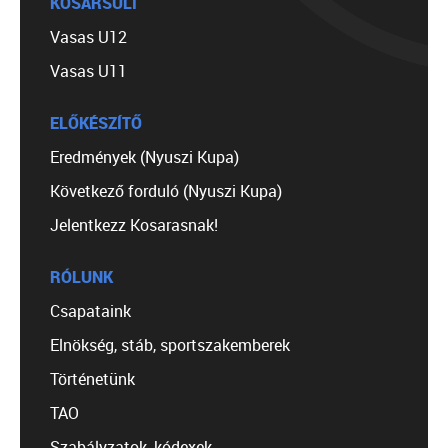
KOSÁRSULI
Vasas U12
Vasas U11
ELŐKÉSZÍTŐ
Eredmények (Nyuszi Kupa)
Következő forduló (Nyuszi Kupa)
Jelentkezz Kosarasnak!
RÓLUNK
Csapataink
Elnökség, stáb, sportszakemberek
Történetünk
TAO
Szabályzatok, kódexek