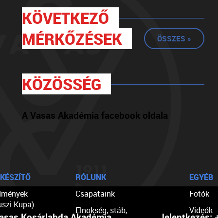
KÖVETKEZŐ
MÉRKŐZÉSEK
ÖSSZES »
KÖZÖSSÉG
A Vasas Akadémia facebook oldala
KÉSZÍTŐ
RÓLUNK
EGYÉB
dmények
Csapataink
Fotók
uszi Kupa)
Elnökség, stáb,
Videók
asas Kosárlabda Akadémia
Jelentkezés:
+