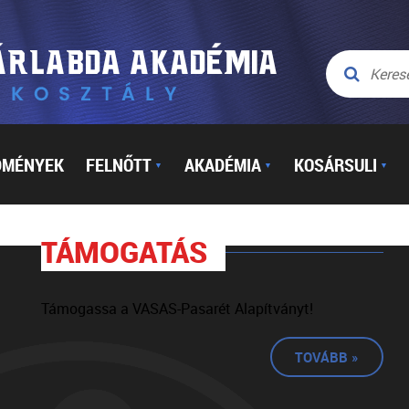
DMÉNYEK
FELNŐTT
AKADÉMIA
KOSÁRSULI
▼
▼
▼
TÁMOGATÁS
Támogassa a VASAS-Pasarét Alapítványt!
TOVÁBB »