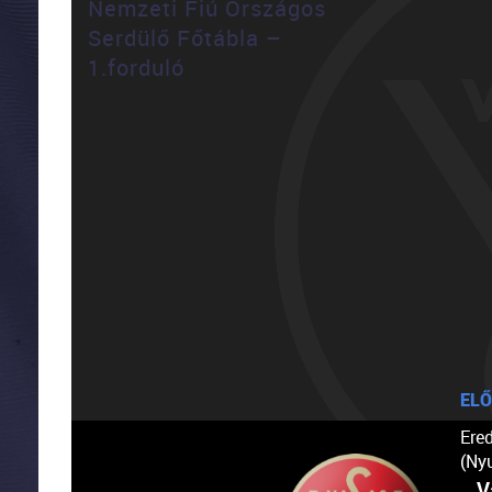
Nemzeti Fiú Országos
Serdülő Főtábla –
1.forduló
ELŐ
Ere
(Ny
V