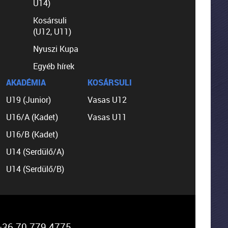
U14)
Kosársuli
(U12, U11)
Nyuszi Kupa
Egyéb hírek
AKADÉMIA
KOSÁRSULI
U19 (Junior)
Vasas U12
U16/A (Kadet)
Vasas U11
U16/B (Kadet)
U14 (Serdülő/A)
U14 (Serdülő/B)
36 70 779 4775