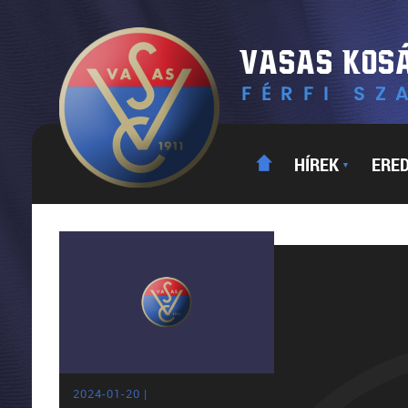
HÍREK
ERE
▼
2024-01-20 |