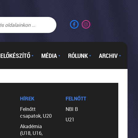
ELŐKÉSZÍTŐ
MÉDIA
RÓLUNK
ARCHIV
▼
▼
▼
▼
HÍREK
FELNŐTT
Felnőtt
NBI B
csapatok, U20
U21
Akadémia
(U18, U16,