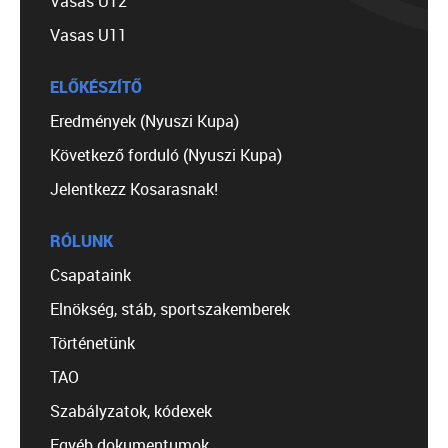
Vasas U12
Vasas U11
ELŐKÉSZÍTŐ
Eredmények (Nyuszi Kupa)
Következő forduló (Nyuszi Kupa)
Jelentkezz Kosarasnak!
RÓLUNK
Csapataink
Elnökség, stáb, sportszakemberek
Történetünk
TAO
Szabályzatok, kódexek
Egyéb dokumentumok