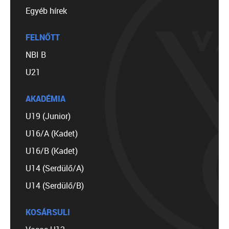
Egyéb hírek
FELNŐTT
NBI B
U21
AKADÉMIA
U19 (Junior)
U16/A (Kadet)
U16/B (Kadet)
U14 (Serdülő/A)
U14 (Serdülő/B)
KOSÁRSULI