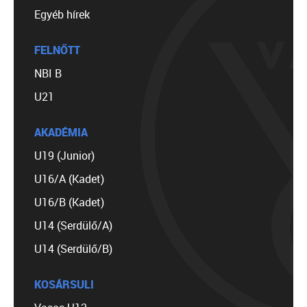
Egyéb hírek
FELNŐTT
NBI B
U21
AKADÉMIA
U19 (Junior)
U16/A (Kadet)
U16/B (Kadet)
U14 (Serdülő/A)
U14 (Serdülő/B)
KOSÁRSULI