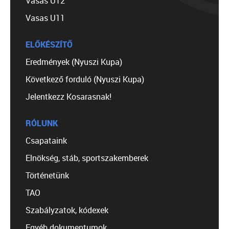
Vasas U12
Vasas U11
ELŐKÉSZÍTŐ
Eredmények (Nyuszi Kupa)
Következő forduló (Nyuszi Kupa)
Jelentkezz Kosarasnak!
RÓLUNK
Csapataink
Elnökség, stáb, sportszakemberek
Történetünk
TAO
Szabályzatok, kódexek
Egyéb dokumentumok