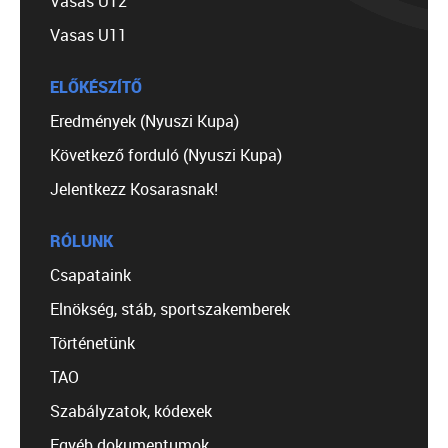
Vasas U12
Vasas U11
ELŐKÉSZÍTŐ
Eredmények (Nyuszi Kupa)
Következő forduló (Nyuszi Kupa)
Jelentkezz Kosarasnak!
RÓLUNK
Csapataink
Elnökség, stáb, sportszakemberek
Történetünk
TAO
Szabályzatok, kódexek
Egyéb dokumentumok