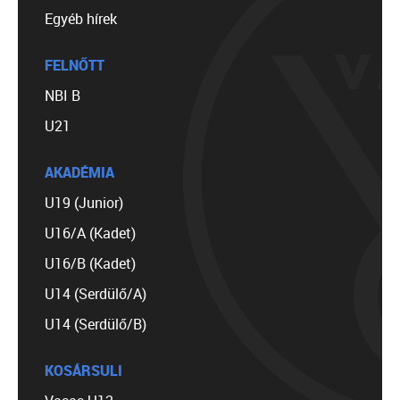
Egyéb hírek
FELNŐTT
NBI B
U21
AKADÉMIA
U19 (Junior)
U16/A (Kadet)
U16/B (Kadet)
U14 (Serdülő/A)
U14 (Serdülő/B)
KOSÁRSULI