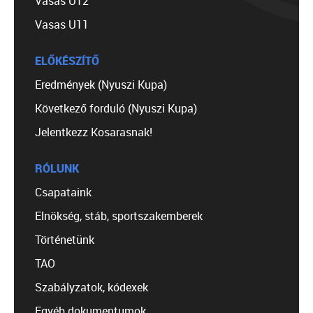
Vasas U12
Vasas U11
ELŐKÉSZÍTŐ
Eredmények (Nyuszi Kupa)
Következő forduló (Nyuszi Kupa)
Jelentkezz Kosarasnak!
RÓLUNK
Csapataink
Elnökség, stáb, sportszakemberek
Történetünk
TAO
Szabályzatok, kódexek
Egyéb dokumentumok