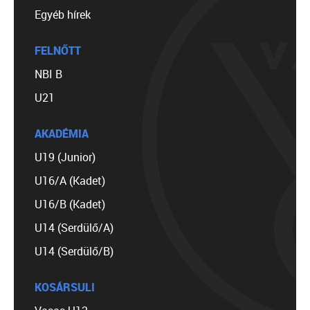
Egyéb hírek
FELNŐTT
NBI B
U21
AKADÉMIA
U19 (Junior)
U16/A (Kadet)
U16/B (Kadet)
U14 (Serdülő/A)
U14 (Serdülő/B)
KOSÁRSULI