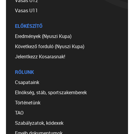
Vasas U12
Vasas U11
ELŐKÉSZÍTŐ
Eredmények (Nyuszi Kupa)
Következő forduló (Nyuszi Kupa)
Jelentkezz Kosarasnak!
RÓLUNK
Csapataink
Elnökség, stáb, sportszakemberek
Történetünk
TAO
Szabályzatok, kódexek
Egyéb dokumentumok