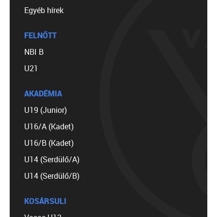
Egyéb hírek
FELNŐTT
NBI B
U21
AKADÉMIA
U19 (Junior)
U16/A (Kadet)
U16/B (Kadet)
U14 (Serdülő/A)
U14 (Serdülő/B)
KOSÁRSULI