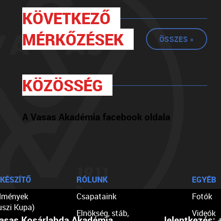
KÖVETKEZŐ
MÉRKŐZÉSEK
ÖSSZES »
KÖZÖSSÉG
A Vasas Akadémia facebook oldala
KÉSZÍTŐ
RÓLUNK
EGYÉB
dmények
Csapataink
Fotók
uszi Kupa)
Elnökség, stáb,
Videók
asas Kosárlabda Akadémia
Jelentkezés:
+