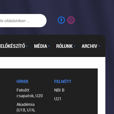
ELŐKÉSZÍTŐ
MÉDIA
RÓLUNK
ARCHIV
▼
▼
▼
▼
HÍREK
FELNŐTT
Felnőtt
NBI B
csapatok, U20
U21
Akadémia
(U18, U16,