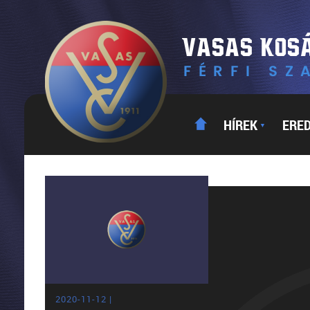
HÍREK
ERE
▼
2020-11-12 |