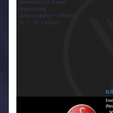
Nemzeti Fiú Kadet
Bajnokság,
Alapszakasz – Főtábla
II. – „D” csoport
ELŐ
Ere
(Ny
V