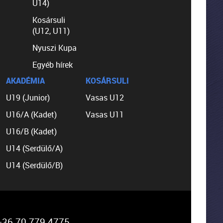
U14)
Kosársuli
(U12, U11)
Nyuszi Kupa
Egyéb hírek
AKADÉMIA
KOSÁRSULI
U19 (Junior)
Vasas U12
U16/A (Kadet)
Vasas U11
U16/B (Kadet)
U14 (Serdülő/A)
U14 (Serdülő/B)
36 70 779 4775