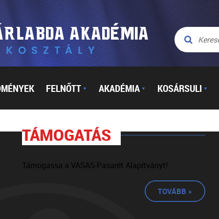
DMÉNYEK
FELNŐTT
AKADÉMIA
KOSÁRSULI
▼
▼
▼
TÁMOGATÁS
Támogassa a VASAS-Pasarét Alapítványt!
TOVÁBB »