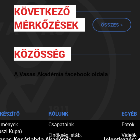
KÖVETKEZŐ
MÉRKŐZÉSEK
ÖSSZES »
KÖZÖSSÉG
A Vasas Akadémia facebook oldala
KÉSZÍTŐ
RÓLUNK
EGYÉB
dmények
Csapataink
Fotók
uszi Kupa)
Elnökség, stáb,
Videók
asas Kosárlabda Akadémia
Jelentkezés:
+