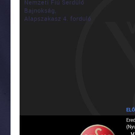
Nemzeti Fiú Serdülő
Bajnokság,
Alapszakasz 4. forduló
ELŐ
Ere
(Ny
V