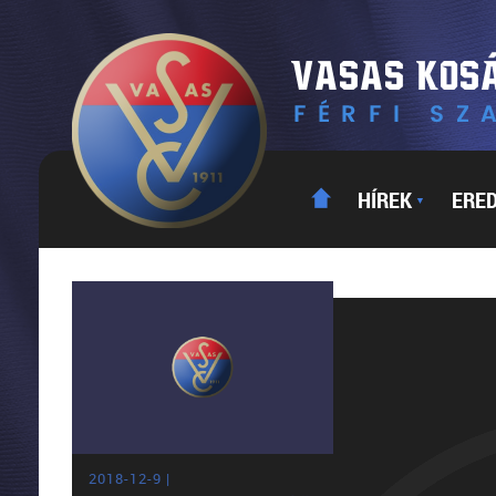
HÍREK
ERE
▼
2018-12-9 |