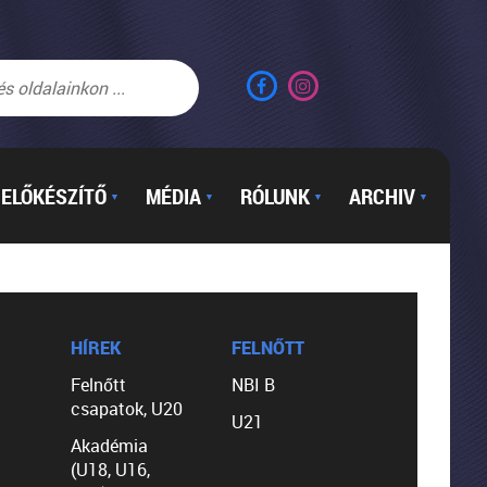
ELŐKÉSZÍTŐ
MÉDIA
RÓLUNK
ARCHIV
▼
▼
▼
▼
HÍREK
FELNŐTT
Felnőtt
NBI B
csapatok, U20
U21
Akadémia
(U18, U16,