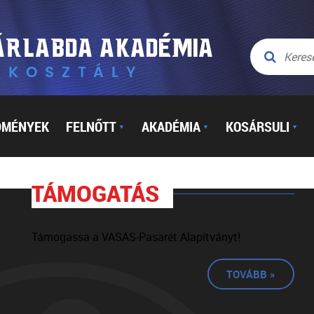
DMÉNYEK
FELNŐTT
AKADÉMIA
KOSÁRSULI
▼
▼
▼
TÁMOGATÁS
Támogassa a VASAS-Pasarét Alapítványt!
TOVÁBB »