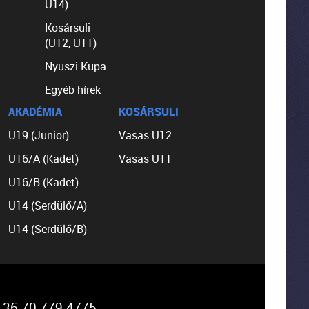
U14)
Kosársuli
(U12, U11)
Nyuszi Kupa
Egyéb hírek
AKADÉMIA
KOSÁRSULI
U19 (Junior)
Vasas U12
U16/A (Kadet)
Vasas U11
U16/B (Kadet)
U14 (Serdülő/A)
U14 (Serdülő/B)
36 70 779 4775