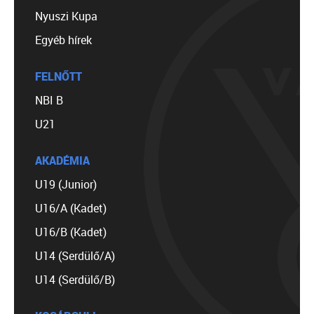
Nyuszi Kupa
Egyéb hírek
FELNŐTT
NBI B
U21
AKADÉMIA
U19 (Junior)
U16/A (Kadet)
U16/B (Kadet)
U14 (Serdülő/A)
U14 (Serdülő/B)