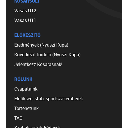
KOSÁRSULI
Vasas U12
Vasas U11
ELŐKÉSZÍTŐ
Eredmények (Nyuszi Kupa)
Következő forduló (Nyuszi Kupa)
Jelentkezz Kosarasnak!
RÓLUNK
Csapataink
Elnökség, stáb, sportszakemberek
Történetünk
TAO
Szabályzatok, kódexek