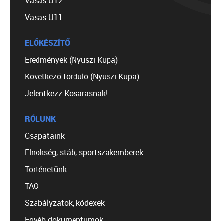
Vasas U12
Vasas U11
ELŐKÉSZÍTŐ
Eredmények (Nyuszi Kupa)
Következő forduló (Nyuszi Kupa)
Jelentkezz Kosarasnak!
RÓLUNK
Csapataink
Elnökség, stáb, sportszakemberek
Történetünk
TAO
Szabályzatok, kódexek
Egyéb dokumentumok