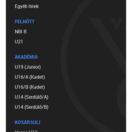
Egyéb hírek
FELNŐTT
NBI B
U21
AKADÉMIA
U19 (Junior)
U16/A (Kadet)
U16/B (Kadet)
U14 (Serdülő/A)
U14 (Serdülő/B)
KOSÁRSULI