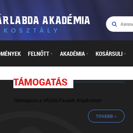
DMÉNYEK
FELNŐTT
AKADÉMIA
KOSÁRSULI
▼
▼
▼
TÁMOGATÁS
Támogassa a VASAS-Pasarét Alapítványt!
TOVÁBB »