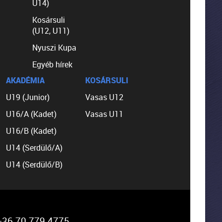
U14)
Kosársuli
(U12, U11)
Nyuszi Kupa
Egyéb hírek
AKADÉMIA
KOSÁRSULI
U19 (Junior)
Vasas U12
U16/A (Kadet)
Vasas U11
U16/B (Kadet)
U14 (Serdülő/A)
U14 (Serdülő/B)
36 70 779 4775