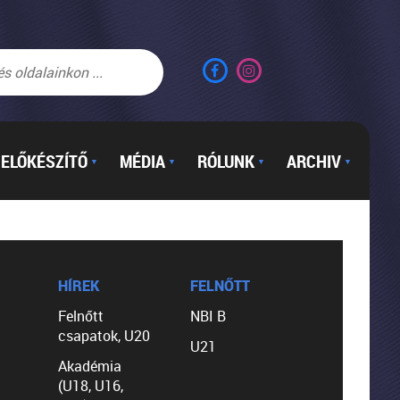
ELŐKÉSZÍTŐ
MÉDIA
RÓLUNK
ARCHIV
▼
▼
▼
▼
HÍREK
FELNŐTT
Felnőtt
NBI B
csapatok, U20
U21
Akadémia
(U18, U16,