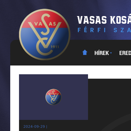
HÍREK
ERE
▼
2024-09-29 |