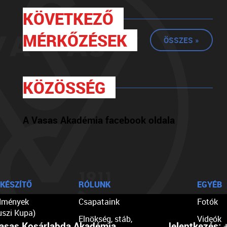
KÖVETKEZŐ
MÉRKŐZÉSEK
ÖSSZES »
KÖZÖSSÉG
A Vasas Akadémia facebook oldala
KÉSZÍTŐ
RÓLUNK
EGYÉB
dmények
Csapataink
Fotók
uszi Kupa)
Elnökség, stáb,
Videók
asas Kosárlabda Akadémia
Jelentkezés:
+