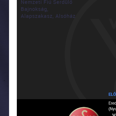
Nemzeti Fiú Serdülő
Bajnokság,
Alapszakasz, Alsóház
ELŐ
Ere
(Ny
V