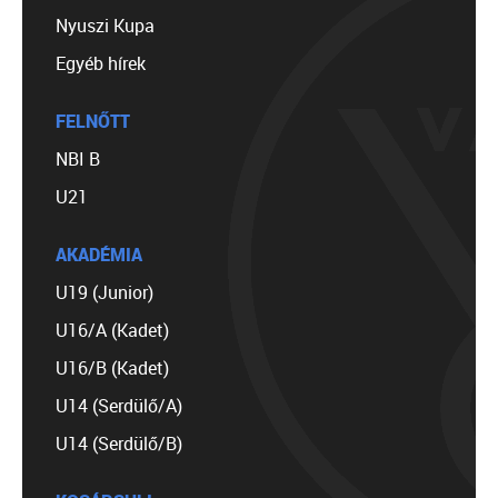
Nyuszi Kupa
Egyéb hírek
FELNŐTT
NBI B
U21
AKADÉMIA
U19 (Junior)
U16/A (Kadet)
U16/B (Kadet)
U14 (Serdülő/A)
U14 (Serdülő/B)