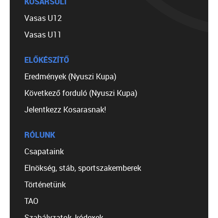
KOSÁRSULI
Vasas U12
Vasas U11
ELŐKÉSZÍTŐ
Eredmények (Nyuszi Kupa)
Következő forduló (Nyuszi Kupa)
Jelentkezz Kosarasnak!
RÓLUNK
Csapataink
Elnökség, stáb, sportszakemberek
Történetünk
TAO
Szabályzatok, kódexek