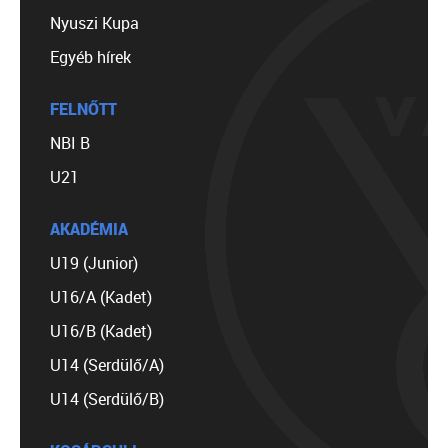
Nyuszi Kupa
Egyéb hírek
FELNŐTT
NBI B
U21
AKADÉMIA
U19 (Junior)
U16/A (Kadet)
U16/B (Kadet)
U14 (Serdülő/A)
U14 (Serdülő/B)