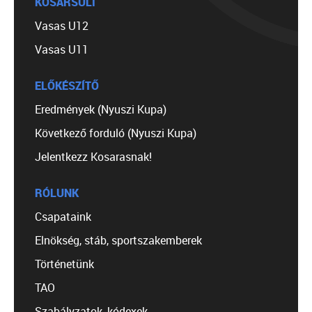
KOSÁRSULI
Vasas U12
Vasas U11
ELŐKÉSZÍTŐ
Eredmények (Nyuszi Kupa)
Következő forduló (Nyuszi Kupa)
Jelentkezz Kosarasnak!
RÓLUNK
Csapataink
Elnökség, stáb, sportszakemberek
Történetünk
TAO
Szabályzatok, kódexek