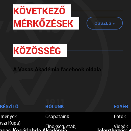
KÖVETKEZŐ
MÉRKŐZÉSEK
ÖSSZES »
KÖZÖSSÉG
A Vasas Akadémia facebook oldala
KÉSZÍTŐ
RÓLUNK
EGYÉB
dmények
Csapataink
Fotók
uszi Kupa)
Elnökség, stáb,
Videók
asas Kosárlabda Akadémia
Jelentkezés:
+