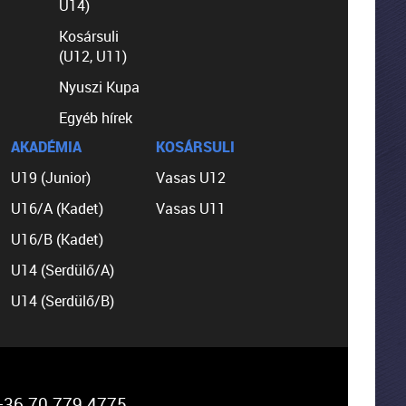
U14)
Kosársuli
(U12, U11)
Nyuszi Kupa
Egyéb hírek
AKADÉMIA
KOSÁRSULI
U19 (Junior)
Vasas U12
U16/A (Kadet)
Vasas U11
U16/B (Kadet)
U14 (Serdülő/A)
U14 (Serdülő/B)
36 70 779 4775