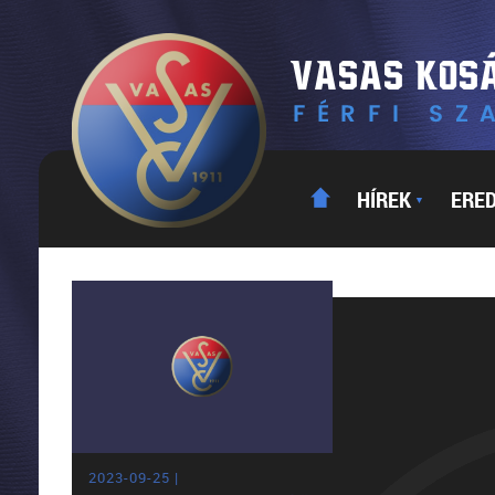
HÍREK
ERE
▼
2023-09-25 |