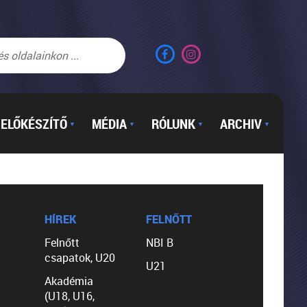
ELŐKÉSZÍTŐ
MÉDIA
RÓLUNK
ARCHIV
▼
▼
▼
▼
HÍREK
FELNŐTT
Felnőtt
NBI B
csapatok, U20
U21
Akadémia
(U18, U16,