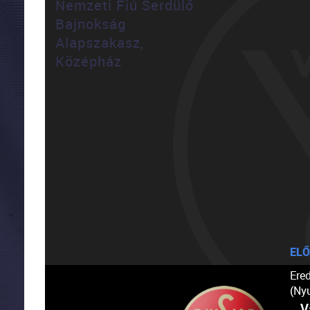
Nemzeti Fiú Serdülő
Bajnokság
Alapszakasz,
Középház
ELŐ
Ere
(Ny
V