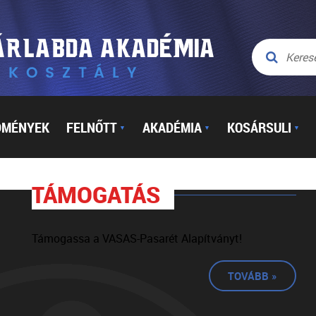
DMÉNYEK
FELNŐTT
AKADÉMIA
KOSÁRSULI
▼
▼
▼
TÁMOGATÁS
Támogassa a VASAS-Pasarét Alapítványt!
TOVÁBB »