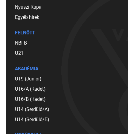
Nyuszi Kupa
Egyéb hírek
FELNŐTT
NBI B
U21
AKADÉMIA
U19 (Junior)
U16/A (Kadet)
U16/B (Kadet)
U14 (Serdülő/A)
U14 (Serdülő/B)