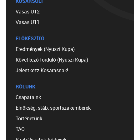
KOSÁRSULI
Vasas U12
Vasas U11
ELŐKÉSZÍTŐ
Eredmények (Nyuszi Kupa)
Következő forduló (Nyuszi Kupa)
Jelentkezz Kosarasnak!
RÓLUNK
Csapataink
Elnökség, stáb, sportszakemberek
Történetünk
TAO
Szabályzatok, kódexek