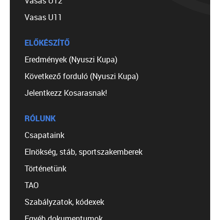
Vasas U12
Vasas U11
ELŐKÉSZÍTŐ
Eredmények (Nyuszi Kupa)
Következő forduló (Nyuszi Kupa)
Jelentkezz Kosarasnak!
RÓLUNK
Csapataink
Elnökség, stáb, sportszakemberek
Történetünk
TAO
Szabályzatok, kódexek
Egyéb dokumentumok