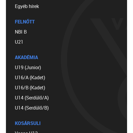
Egyéb hírek
FELNŐTT
NBI B
U21
AKADÉMIA
U19 (Junior)
U16/A (Kadet)
U16/B (Kadet)
U14 (Serdülő/A)
U14 (Serdülő/B)
KOSÁRSULI