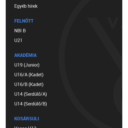
Egyéb hírek
FELNŐTT
NBI B
U21
AKADÉMIA
U19 (Junior)
U16/A (Kadet)
U16/B (Kadet)
U14 (Serdülő/A)
U14 (Serdülő/B)
KOSÁRSULI