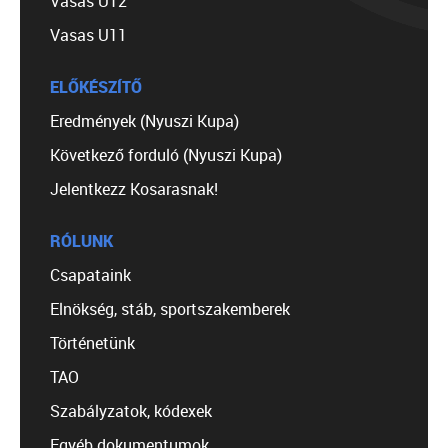
Vasas U12
Vasas U11
ELŐKÉSZÍTŐ
Eredmények (Nyuszi Kupa)
Következő forduló (Nyuszi Kupa)
Jelentkezz Kosarasnak!
RÓLUNK
Csapataink
Elnökség, stáb, sportszakemberek
Történetünk
TAO
Szabályzatok, kódexek
Egyéb dokumentumok