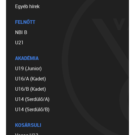
Egyéb hírek
FELNŐTT
NBI B
U21
AKADÉMIA
U19 (Junior)
U16/A (Kadet)
U16/B (Kadet)
U14 (Serdülő/A)
U14 (Serdülő/B)
KOSÁRSULI