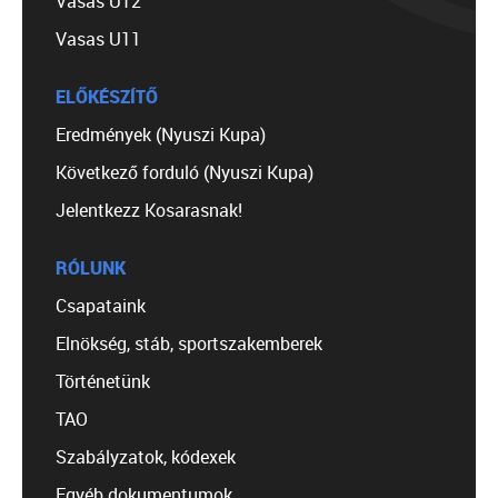
Vasas U12
Vasas U11
ELŐKÉSZÍTŐ
Eredmények (Nyuszi Kupa)
Következő forduló (Nyuszi Kupa)
Jelentkezz Kosarasnak!
RÓLUNK
Csapataink
Elnökség, stáb, sportszakemberek
Történetünk
TAO
Szabályzatok, kódexek
Egyéb dokumentumok