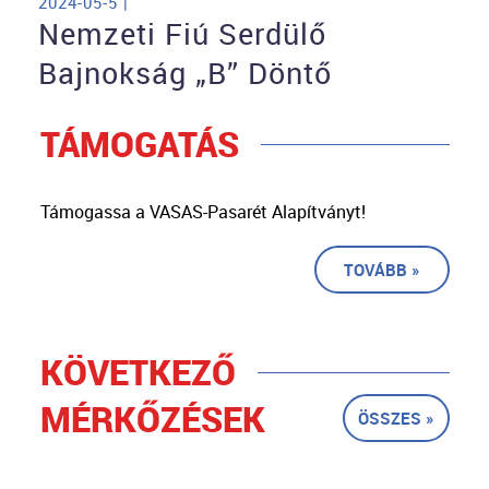
2024-05-5 |
Nemzeti Fiú Serdülő
Bajnokság „B” Döntő
TÁMOGATÁS
Támogassa a VASAS-Pasarét Alapítványt!
TOVÁBB »
KÖVETKEZŐ
MÉRKŐZÉSEK
ÖSSZES »