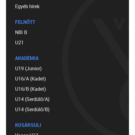
Egyéb hírek
FELNŐTT
NBI B
U21
AKADÉMIA
U19 (Junior)
U16/A (Kadet)
U16/B (Kadet)
U14 (Serdülő/A)
U14 (Serdülő/B)
KOSÁRSULI