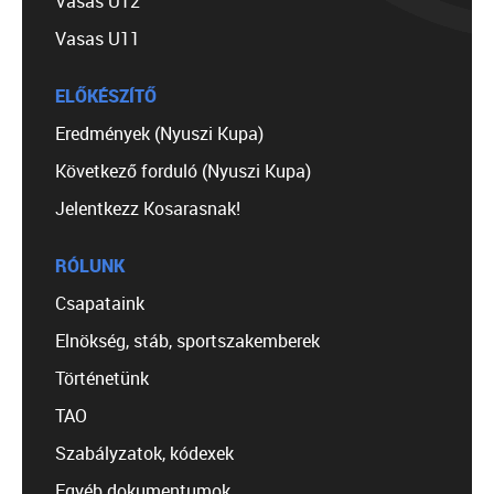
Vasas U12
Vasas U11
ELŐKÉSZÍTŐ
Eredmények (Nyuszi Kupa)
Következő forduló (Nyuszi Kupa)
Jelentkezz Kosarasnak!
RÓLUNK
Csapataink
Elnökség, stáb, sportszakemberek
Történetünk
TAO
Szabályzatok, kódexek
Egyéb dokumentumok