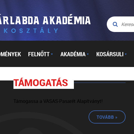
DMÉNYEK
FELNŐTT
AKADÉMIA
KOSÁRSULI
▼
▼
▼
TÁMOGATÁS
Támogassa a VASAS-Pasarét Alapítványt!
TOVÁBB »