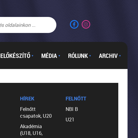
ELŐKÉSZÍTŐ
MÉDIA
RÓLUNK
ARCHIV
▼
▼
▼
▼
HÍREK
FELNŐTT
Felnőtt
NBI B
csapatok, U20
U21
Akadémia
(U18, U16,