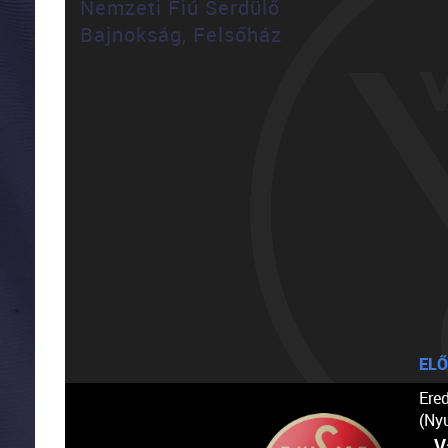
Nemzeti Fiú Serdülő
Bajnokság, Felsőház
ELŐ
Ere
(Ny
V