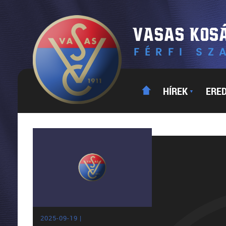
HÍREK
ERE
▼
2025-09-19 |