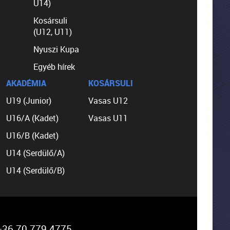
U14)
Kosársuli
(U12, U11)
Nyuszi Kupa
Egyéb hírek
AKADÉMIA
KOSÁRSULI
U19 (Junior)
Vasas U12
U16/A (Kadet)
Vasas U11
U16/B (Kadet)
U14 (Serdülő/A)
U14 (Serdülő/B)
36 70 779 4775