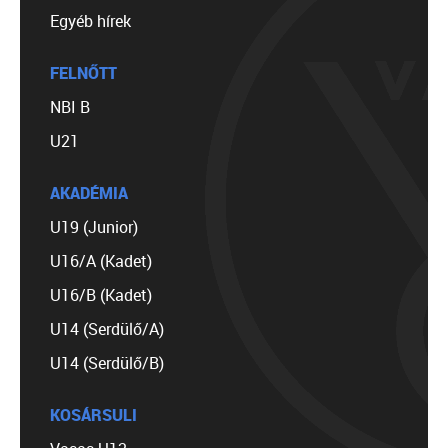
Egyéb hírek
FELNŐTT
NBI B
U21
AKADÉMIA
U19 (Junior)
U16/A (Kadet)
U16/B (Kadet)
U14 (Serdülő/A)
U14 (Serdülő/B)
KOSÁRSULI