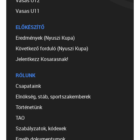
Vasas U12
Vasas U11
ELŐKÉSZÍTŐ
Eredmények (Nyuszi Kupa)
Következő forduló (Nyuszi Kupa)
Jelentkezz Kosarasnak!
RÓLUNK
Csapataink
Elnökség, stáb, sportszakemberek
Történetünk
TAO
Szabályzatok, kódexek
Egyéb dokumentumok