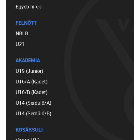
Egyéb hírek
FELNŐTT
NBI B
U21
AKADÉMIA
U19 (Junior)
U16/A (Kadet)
U16/B (Kadet)
U14 (Serdülő/A)
U14 (Serdülő/B)
KOSÁRSULI