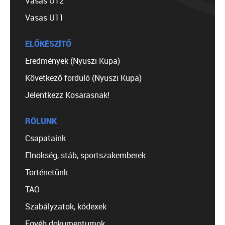
Vasas U12
Vasas U11
ELŐKÉSZÍTŐ
Eredmények (Nyuszi Kupa)
Következő forduló (Nyuszi Kupa)
Jelentkezz Kosarasnak!
RÓLUNK
Csapataink
Elnökség, stáb, sportszakemberek
Történetünk
TAO
Szabályzatok, kódexek
Egyéb dokumentumok