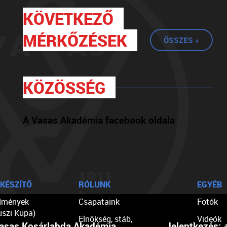
KÖVETKEZŐ
MÉRKŐZÉSEK
ÖSSZES »
KÖZÖSSÉG
A Vasas Akadémia facebook oldala
KÉSZÍTŐ
RÓLUNK
EGYÉB
dmények
Csapataink
Fotók
uszi Kupa)
Elnökség, stáb,
Videók
asas Kosárlabda Akadémia
Jelentkezés:
+