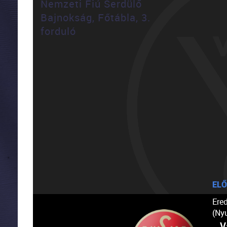
Nemzeti Fiú Serdülő
Bajnokság, Főtábla, 3.
forduló
ELŐ
Ere
(Ny
V