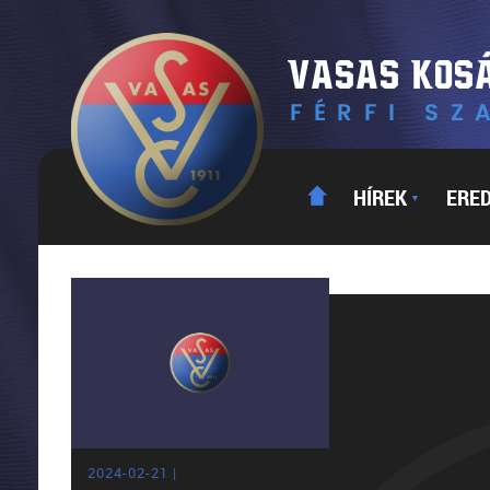
HÍREK
ERE
▼
2024-02-21 |