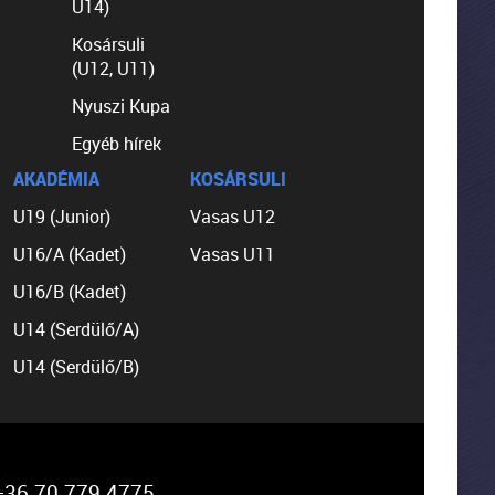
U14)
Kosársuli
(U12, U11)
Nyuszi Kupa
Egyéb hírek
AKADÉMIA
KOSÁRSULI
U19 (Junior)
Vasas U12
U16/A (Kadet)
Vasas U11
U16/B (Kadet)
U14 (Serdülő/A)
U14 (Serdülő/B)
36 70 779 4775