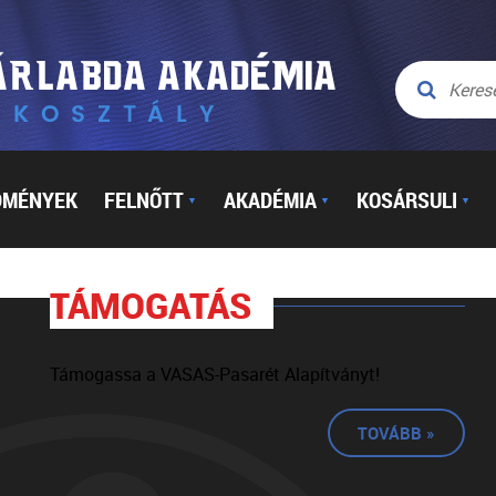
DMÉNYEK
FELNŐTT
AKADÉMIA
KOSÁRSULI
▼
▼
▼
TÁMOGATÁS
Támogassa a VASAS-Pasarét Alapítványt!
TOVÁBB »