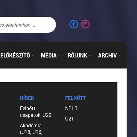
ELŐKÉSZÍTŐ
MÉDIA
RÓLUNK
ARCHIV
▼
▼
▼
▼
HÍREK
FELNŐTT
Felnőtt
NBI B
csapatok, U20
U21
Akadémia
(U18, U16,