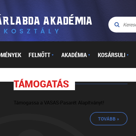
DMÉNYEK
FELNŐTT
AKADÉMIA
KOSÁRSULI
▼
▼
▼
TÁMOGATÁS
Támogassa a VASAS-Pasarét Alapítványt!
TOVÁBB »