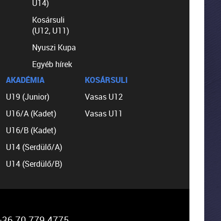
U14)
Kosársuli
(U12, U11)
Nyuszi Kupa
Egyéb hírek
AKADÉMIA
KOSÁRSULI
U19 (Junior)
Vasas U12
U16/A (Kadet)
Vasas U11
U16/B (Kadet)
U14 (Serdülő/A)
U14 (Serdülő/B)
36 70 779 4775