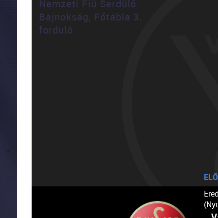
Nemzeti Fiú Serdülő
Bajnokság, Főtábla 3.
forduló
ELŐ
Ere
(Ny
V