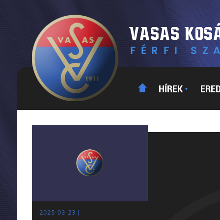
HÍREK
ERE
▼
2025-03-23 |