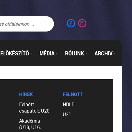
ELŐKÉSZÍTŐ
MÉDIA
RÓLUNK
ARCHIV
▼
▼
▼
▼
HÍREK
FELNŐTT
Felnőtt
NBI B
csapatok, U20
U21
Akadémia
(U18, U16,