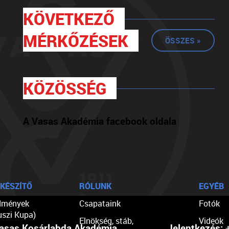
KÖVETKEZŐ
MÉRKŐZÉSEK
ÖSSZES »
KÖZÖSSÉG
A Vasas Akadémia facebook oldala
KÉSZÍTŐ
RÓLUNK
EGYÉB
dmények
Csapataink
Fotók
uszi Kupa)
Elnökség, stáb,
Videók
asas Kosárlabda Akadémia
Jelentkezés:
+