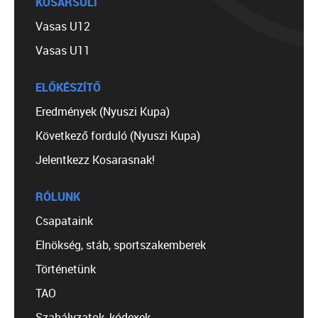
KOSÁRSULI
Vasas U12
Vasas U11
ELŐKÉSZÍTŐ
Eredmények (Nyuszi Kupa)
Következő forduló (Nyuszi Kupa)
Jelentkezz Kosarasnak!
RÓLUNK
Csapataink
Elnökség, stáb, sportszakemberek
Történetünk
TAO
Szabályzatok, kódexek