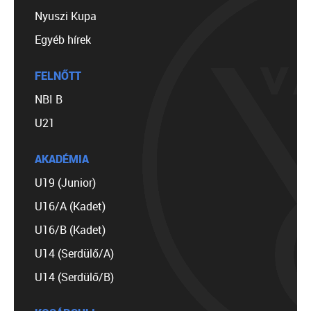
Nyuszi Kupa
Egyéb hírek
FELNŐTT
NBI B
U21
AKADÉMIA
U19 (Junior)
U16/A (Kadet)
U16/B (Kadet)
U14 (Serdülő/A)
U14 (Serdülő/B)