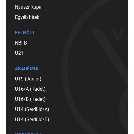
Nyuszi Kupa
Egyéb hírek
FELNŐTT
NBI B
U21
AKADÉMIA
U19 (Junior)
U16/A (Kadet)
U16/B (Kadet)
U14 (Serdülő/A)
U14 (Serdülő/B)