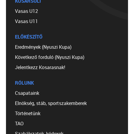
KOSÁRSULI
Vasas U12
Vasas U11
ELŐKÉSZÍTŐ
Eredmények (Nyuszi Kupa)
Következő forduló (Nyuszi Kupa)
Jelentkezz Kosarasnak!
RÓLUNK
Csapataink
Elnökség, stáb, sportszakemberek
Történetünk
TAO
Szabályzatok, kódexek