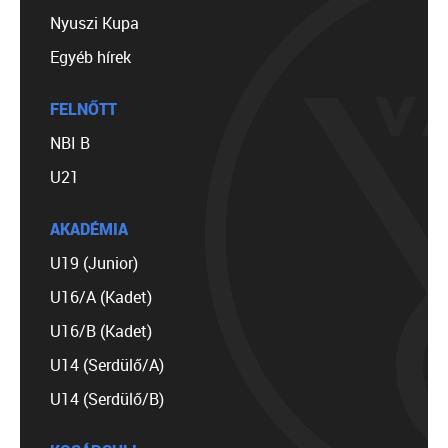
Nyuszi Kupa
Egyéb hírek
FELNŐTT
NBI B
U21
AKADÉMIA
U19 (Junior)
U16/A (Kadet)
U16/B (Kadet)
U14 (Serdülő/A)
U14 (Serdülő/B)