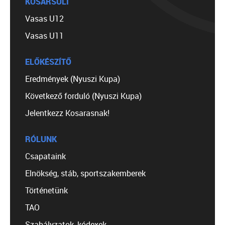
KOSÁRSULI
Vasas U12
Vasas U11
ELŐKÉSZÍTŐ
Eredmények (Nyuszi Kupa)
Következő forduló (Nyuszi Kupa)
Jelentkezz Kosarasnak!
RÓLUNK
Csapataink
Elnökség, stáb, sportszakemberek
Történetünk
TAO
Szabályzatok, kódexek