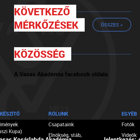
KÖVETKEZŐ
MÉRKŐZÉSEK
ÖSSZES »
KÖZÖSSÉG
A Vasas Akadémia facebook oldala
KÉSZÍTŐ
RÓLUNK
EGYÉB
dmények
Csapataink
Fotók
uszi Kupa)
Elnökség, stáb,
Videók
asas Kosárlabda Akadémia
Jelentkezés:
+