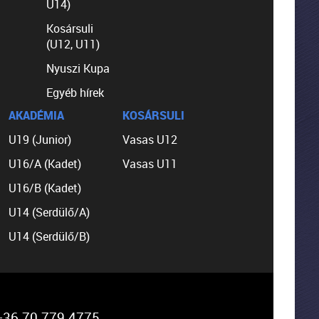
U14)
Kosársuli
(U12, U11)
Nyuszi Kupa
Egyéb hírek
AKADÉMIA
KOSÁRSULI
U19 (Junior)
Vasas U12
U16/A (Kadet)
Vasas U11
U16/B (Kadet)
U14 (Serdülő/A)
U14 (Serdülő/B)
36 70 779 4775