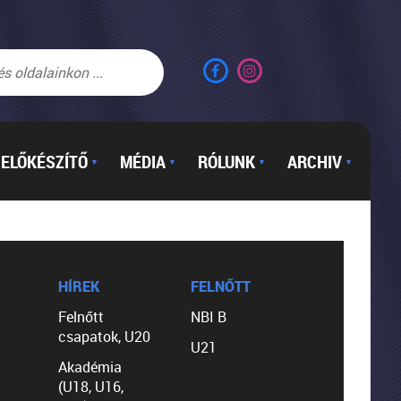
ELŐKÉSZÍTŐ
MÉDIA
RÓLUNK
ARCHIV
▼
▼
▼
▼
HÍREK
FELNŐTT
Felnőtt
NBI B
csapatok, U20
U21
Akadémia
(U18, U16,