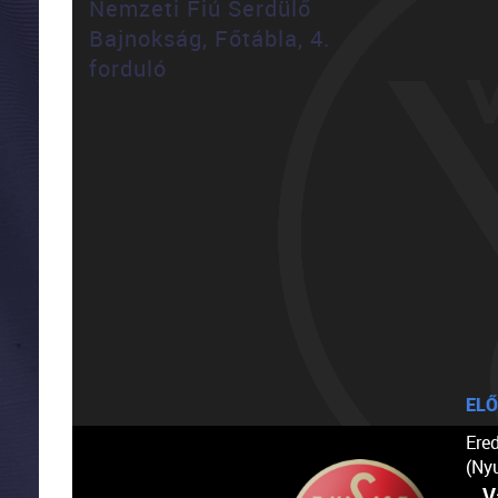
Nemzeti Fiú Serdülő
Bajnokság, Főtábla, 4.
forduló
ELŐ
Ere
(Ny
V