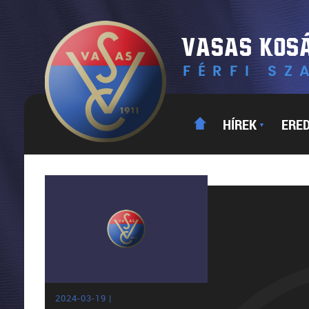
HÍREK
ERE
▼
2024-03-19 |