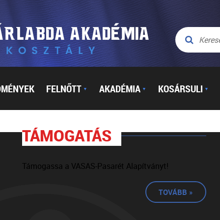
DMÉNYEK
FELNŐTT
AKADÉMIA
KOSÁRSULI
▼
▼
▼
TÁMOGATÁS
Támogassa a VASAS-Pasarét Alapítványt!
TOVÁBB »