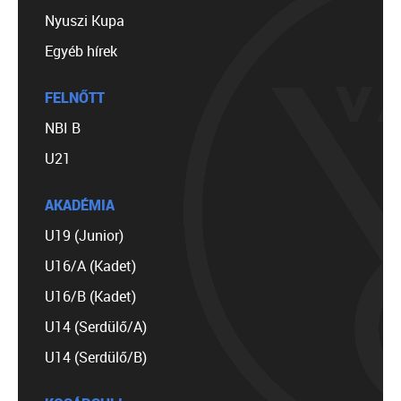
Nyuszi Kupa
Egyéb hírek
FELNŐTT
NBI B
U21
AKADÉMIA
U19 (Junior)
U16/A (Kadet)
U16/B (Kadet)
U14 (Serdülő/A)
U14 (Serdülő/B)