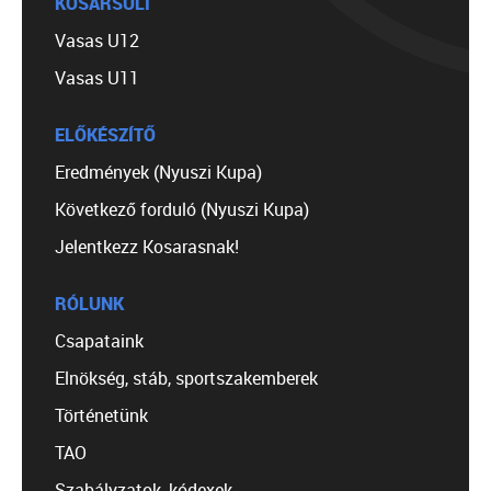
KOSÁRSULI
Vasas U12
Vasas U11
ELŐKÉSZÍTŐ
Eredmények (Nyuszi Kupa)
Következő forduló (Nyuszi Kupa)
Jelentkezz Kosarasnak!
RÓLUNK
Csapataink
Elnökség, stáb, sportszakemberek
Történetünk
TAO
Szabályzatok, kódexek