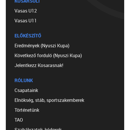
KOSÁRSULI
Vasas U12
Vasas U11
ELŐKÉSZÍTŐ
Eredmények (Nyuszi Kupa)
Következő forduló (Nyuszi Kupa)
Jelentkezz Kosarasnak!
RÓLUNK
Csapataink
Elnökség, stáb, sportszakemberek
Történetünk
TAO
Szabályzatok, kódexek