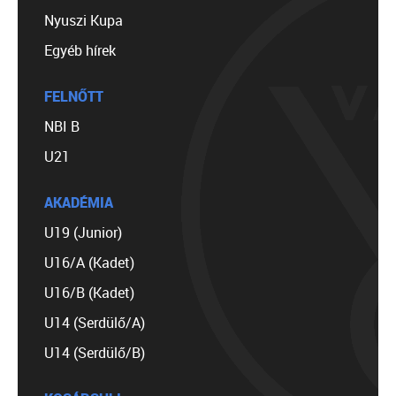
Nyuszi Kupa
Egyéb hírek
FELNŐTT
NBI B
U21
AKADÉMIA
U19 (Junior)
U16/A (Kadet)
U16/B (Kadet)
U14 (Serdülő/A)
U14 (Serdülő/B)