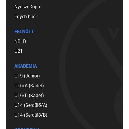
Nyuszi Kupa
Egyéb hírek
FELNŐTT
NBI B
U21
AKADÉMIA
U19 (Junior)
U16/A (Kadet)
U16/B (Kadet)
U14 (Serdülő/A)
U14 (Serdülő/B)