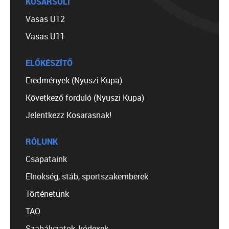
KOSÁRSULI
Vasas U12
Vasas U11
ELŐKÉSZÍTŐ
Eredmények (Nyuszi Kupa)
Következő forduló (Nyuszi Kupa)
Jelentkezz Kosarasnak!
RÓLUNK
Csapataink
Elnökség, stáb, sportszakemberek
Történetünk
TAO
Szabályzatok, kódexek