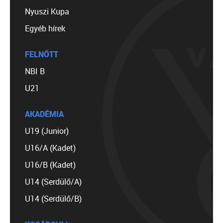
Nyuszi Kupa
Egyéb hírek
FELNŐTT
NBI B
U21
AKADÉMIA
U19 (Junior)
U16/A (Kadet)
U16/B (Kadet)
U14 (Serdülő/A)
U14 (Serdülő/B)