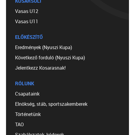
KOSÁRSULI
Vasas U12
Vasas U11
ELŐKÉSZÍTŐ
Eredmények (Nyuszi Kupa)
Következő forduló (Nyuszi Kupa)
Jelentkezz Kosarasnak!
RÓLUNK
Csapataink
Elnökség, stáb, sportszakemberek
Történetünk
TAO
Szabályzatok, kódexek