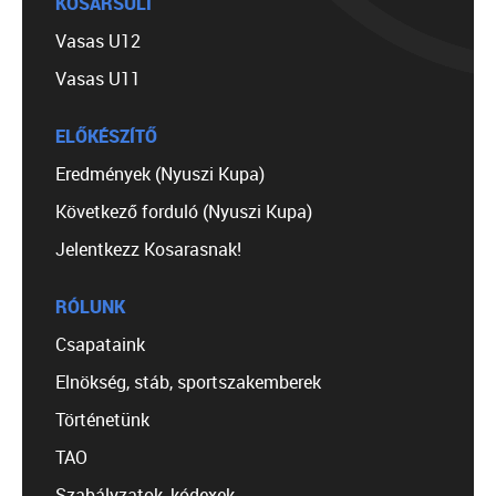
KOSÁRSULI
Vasas U12
Vasas U11
ELŐKÉSZÍTŐ
Eredmények (Nyuszi Kupa)
Következő forduló (Nyuszi Kupa)
Jelentkezz Kosarasnak!
RÓLUNK
Csapataink
Elnökség, stáb, sportszakemberek
Történetünk
TAO
Szabályzatok, kódexek