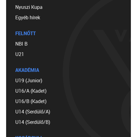
Nyuszi Kupa
Egyéb hírek
FELNŐTT
NBI B
U21
AKADÉMIA
U19 (Junior)
U16/A (Kadet)
U16/B (Kadet)
U14 (Serdülő/A)
U14 (Serdülő/B)