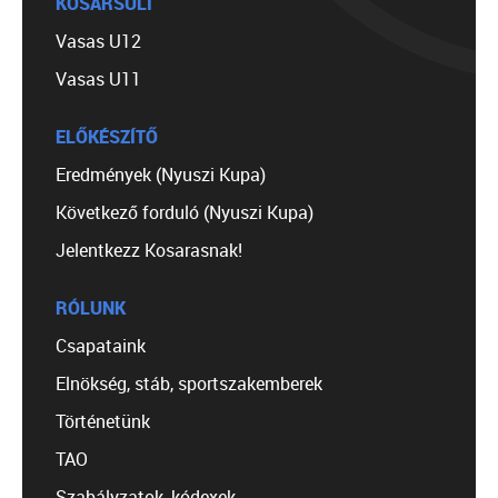
KOSÁRSULI
Vasas U12
Vasas U11
ELŐKÉSZÍTŐ
Eredmények (Nyuszi Kupa)
Következő forduló (Nyuszi Kupa)
Jelentkezz Kosarasnak!
RÓLUNK
Csapataink
Elnökség, stáb, sportszakemberek
Történetünk
TAO
Szabályzatok, kódexek