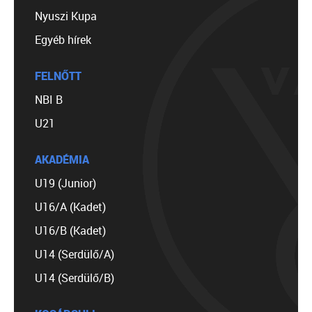
Nyuszi Kupa
Egyéb hírek
FELNŐTT
NBI B
U21
AKADÉMIA
U19 (Junior)
U16/A (Kadet)
U16/B (Kadet)
U14 (Serdülő/A)
U14 (Serdülő/B)