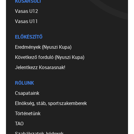
KOSÁRSULI
Vasas U12
Vasas U11
ELŐKÉSZÍTŐ
Eredmények (Nyuszi Kupa)
Következő forduló (Nyuszi Kupa)
Jelentkezz Kosarasnak!
RÓLUNK
Csapataink
Elnökség, stáb, sportszakemberek
Történetünk
TAO
Szabályzatok, kódexek