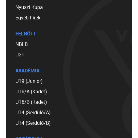
Nyuszi Kupa
Egyéb hírek
FELNŐTT
NBI B
U21
AKADÉMIA
U19 (Junior)
U16/A (Kadet)
U16/B (Kadet)
U14 (Serdülő/A)
U14 (Serdülő/B)