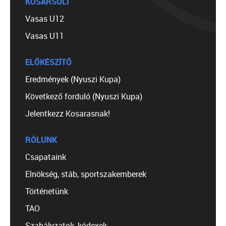
KOSÁRSULI
Vasas U12
Vasas U11
ELŐKÉSZÍTŐ
Eredmények (Nyuszi Kupa)
Következő forduló (Nyuszi Kupa)
Jelentkezz Kosarasnak!
RÓLUNK
Csapataink
Elnökség, stáb, sportszakemberek
Történetünk
TAO
Szabályzatok, kódexek