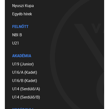
Nyuszi Kupa
Egyéb hírek
FELNŐTT
NBI B
U21
AKADÉMIA
U19 (Junior)
U16/A (Kadet)
U16/B (Kadet)
U14 (Serdülő/A)
U14 (Serdülő/B)