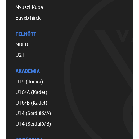
Nyuszi Kupa
Egyéb hírek
FELNŐTT
NBI B
U21
AKADÉMIA
U19 (Junior)
U16/A (Kadet)
U16/B (Kadet)
U14 (Serdülő/A)
U14 (Serdülő/B)