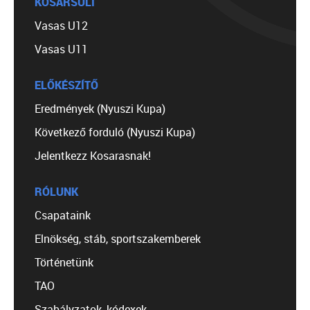
KOSÁRSULI
Vasas U12
Vasas U11
ELŐKÉSZÍTŐ
Eredmények (Nyuszi Kupa)
Következő forduló (Nyuszi Kupa)
Jelentkezz Kosarasnak!
RÓLUNK
Csapataink
Elnökség, stáb, sportszakemberek
Történetünk
TAO
Szabályzatok, kódexek