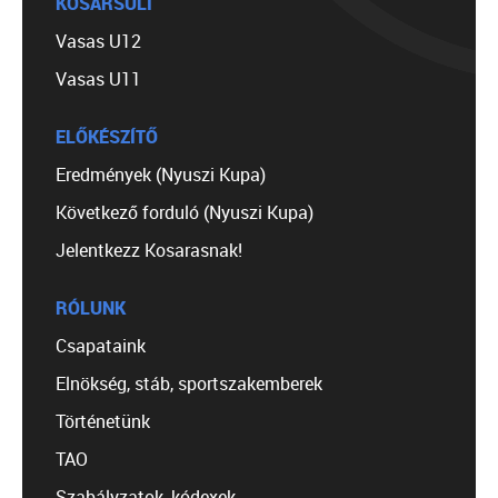
KOSÁRSULI
Vasas U12
Vasas U11
ELŐKÉSZÍTŐ
Eredmények (Nyuszi Kupa)
Következő forduló (Nyuszi Kupa)
Jelentkezz Kosarasnak!
RÓLUNK
Csapataink
Elnökség, stáb, sportszakemberek
Történetünk
TAO
Szabályzatok, kódexek