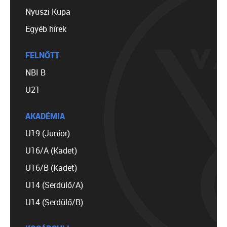
Nyuszi Kupa
Egyéb hírek
FELNŐTT
NBI B
U21
AKADÉMIA
U19 (Junior)
U16/A (Kadet)
U16/B (Kadet)
U14 (Serdülő/A)
U14 (Serdülő/B)