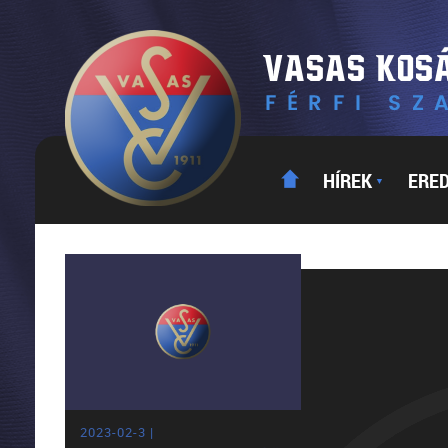
HÍREK
ERE
▼
2023-02-3 |