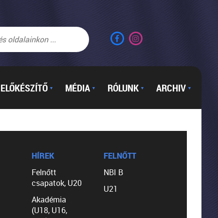
ELŐKÉSZÍTŐ
MÉDIA
RÓLUNK
ARCHIV
▼
▼
▼
▼
HÍREK
FELNŐTT
Felnőtt
NBI B
csapatok, U20
U21
Akadémia
(U18, U16,