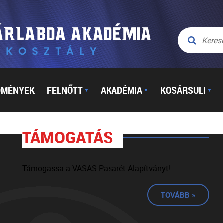
DMÉNYEK
FELNŐTT
AKADÉMIA
KOSÁRSULI
▼
▼
▼
TÁMOGATÁS
Támogassa a VASAS-Pasarét Alapítványt!
TOVÁBB »