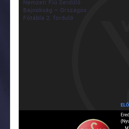
Nemzeti Fiú Serdülő
Bajnokság – Országos
Főtábla 2. forduló
ELŐ
Ere
(Ny
V