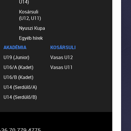
U14)
Kosársuli
(U12, U11)
Nyuszi Kupa
Egyéb hírek
AKADÉMIA
KOSÁRSULI
U19 (Junior)
Vasas U12
U16/A (Kadet)
Vasas U11
U16/B (Kadet)
U14 (Serdülő/A)
U14 (Serdülő/B)
36 70 779 4775