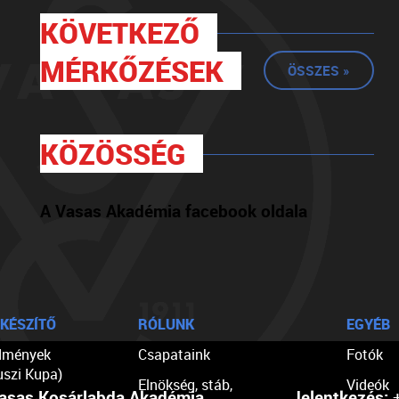
KÖVETKEZŐ
MÉRKŐZÉSEK
ÖSSZES »
KÖZÖSSÉG
A Vasas Akadémia facebook oldala
KÉSZÍTŐ
RÓLUNK
EGYÉB
dmények
Csapataink
Fotók
uszi Kupa)
Elnökség, stáb,
Videók
asas Kosárlabda Akadémia
Jelentkezés:
+