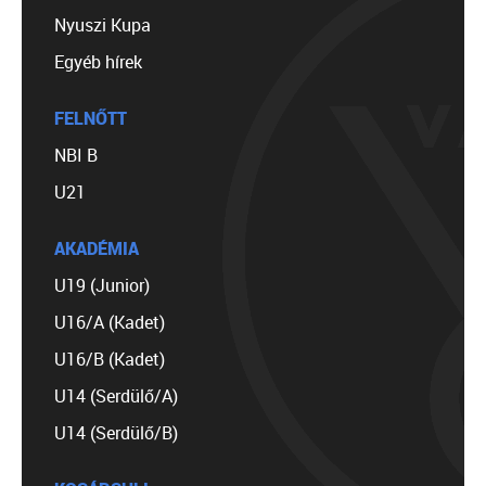
Nyuszi Kupa
Egyéb hírek
FELNŐTT
NBI B
U21
AKADÉMIA
U19 (Junior)
U16/A (Kadet)
U16/B (Kadet)
U14 (Serdülő/A)
U14 (Serdülő/B)