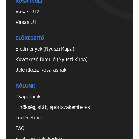
KOSÁRSULI
Vasas U12
Vasas U11
ELŐKÉSZÍTŐ
Eredmények (Nyuszi Kupa)
Következő forduló (Nyuszi Kupa)
Jelentkezz Kosarasnak!
RÓLUNK
Csapataink
Elnökség, stáb, sportszakemberek
Történetünk
TAO
Szabályzatok, kódexek