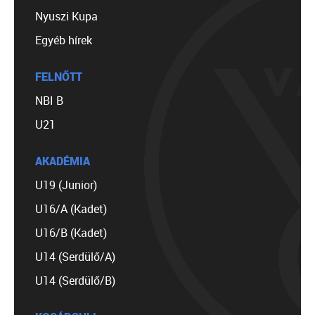
Nyuszi Kupa
Egyéb hírek
FELNŐTT
NBI B
U21
AKADÉMIA
U19 (Junior)
U16/A (Kadet)
U16/B (Kadet)
U14 (Serdülő/A)
U14 (Serdülő/B)