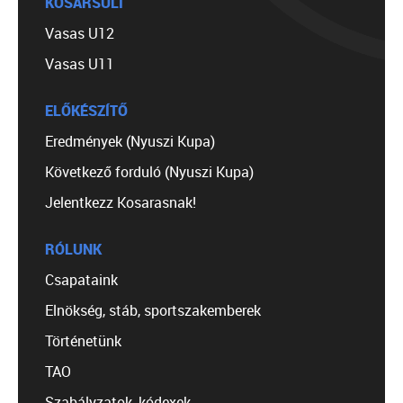
KOSÁRSULI
Vasas U12
Vasas U11
ELŐKÉSZÍTŐ
Eredmények (Nyuszi Kupa)
Következő forduló (Nyuszi Kupa)
Jelentkezz Kosarasnak!
RÓLUNK
Csapataink
Elnökség, stáb, sportszakemberek
Történetünk
TAO
Szabályzatok, kódexek