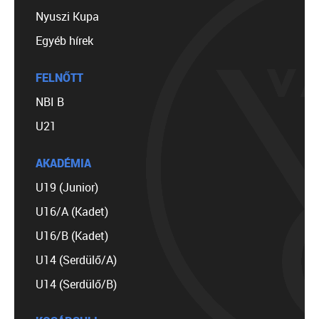
Nyuszi Kupa
Egyéb hírek
FELNŐTT
NBI B
U21
AKADÉMIA
U19 (Junior)
U16/A (Kadet)
U16/B (Kadet)
U14 (Serdülő/A)
U14 (Serdülő/B)