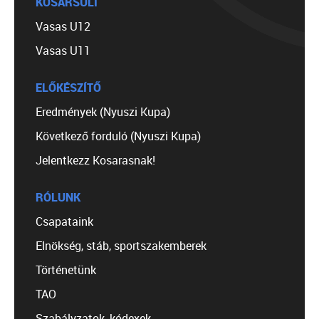
KOSÁRSULI
Vasas U12
Vasas U11
ELŐKÉSZÍTŐ
Eredmények (Nyuszi Kupa)
Következő forduló (Nyuszi Kupa)
Jelentkezz Kosarasnak!
RÓLUNK
Csapataink
Elnökség, stáb, sportszakemberek
Történetünk
TAO
Szabályzatok, kódexek