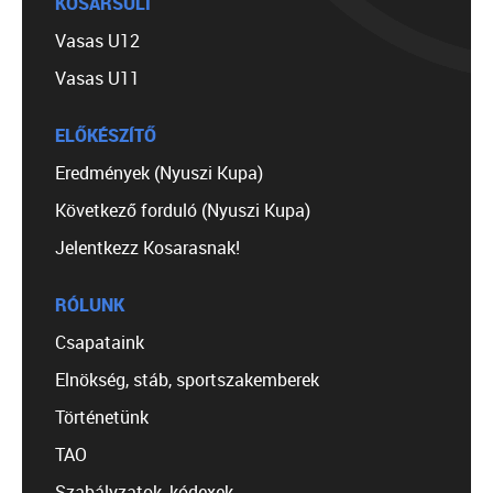
KOSÁRSULI
Vasas U12
Vasas U11
ELŐKÉSZÍTŐ
Eredmények (Nyuszi Kupa)
Következő forduló (Nyuszi Kupa)
Jelentkezz Kosarasnak!
RÓLUNK
Csapataink
Elnökség, stáb, sportszakemberek
Történetünk
TAO
Szabályzatok, kódexek