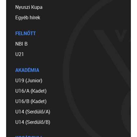
Nyuszi Kupa
Egyéb hírek
FELNŐTT
NBI B
U21
AKADÉMIA
U19 (Junior)
U16/A (Kadet)
U16/B (Kadet)
U14 (Serdülő/A)
U14 (Serdülő/B)