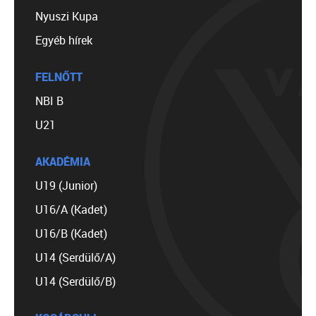
Nyuszi Kupa
Egyéb hírek
FELNŐTT
NBI B
U21
AKADÉMIA
U19 (Junior)
U16/A (Kadet)
U16/B (Kadet)
U14 (Serdülő/A)
U14 (Serdülő/B)