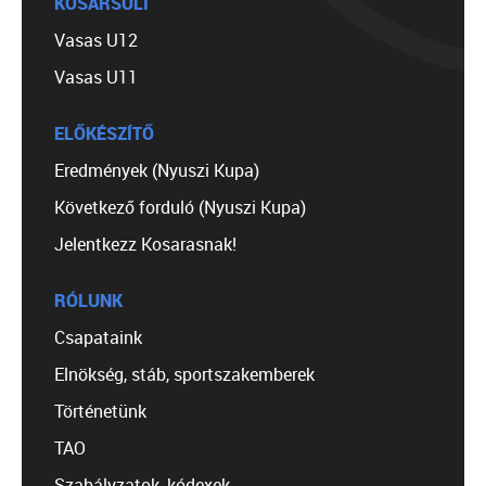
KOSÁRSULI
Vasas U12
Vasas U11
ELŐKÉSZÍTŐ
Eredmények (Nyuszi Kupa)
Következő forduló (Nyuszi Kupa)
Jelentkezz Kosarasnak!
RÓLUNK
Csapataink
Elnökség, stáb, sportszakemberek
Történetünk
TAO
Szabályzatok, kódexek