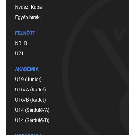
Nyuszi Kupa
Egyéb hírek
FELNŐTT
NBI B
U21
AKADÉMIA
U19 (Junior)
U16/A (Kadet)
U16/B (Kadet)
U14 (Serdülő/A)
U14 (Serdülő/B)