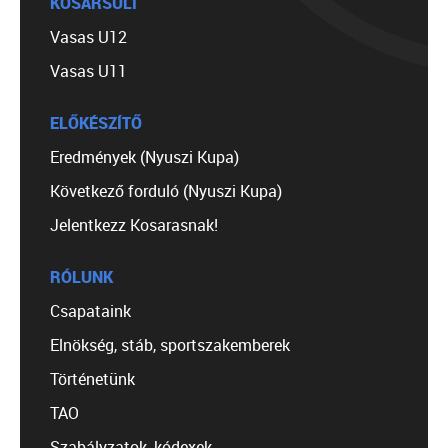
KOSÁRSULI
Vasas U12
Vasas U11
ELŐKÉSZÍTŐ
Eredmények (Nyuszi Kupa)
Következő forduló (Nyuszi Kupa)
Jelentkezz Kosarasnak!
RÓLUNK
Csapataink
Elnökség, stáb, sportszakemberek
Történetünk
TAO
Szabályzatok, kódexek