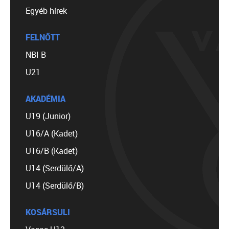
Egyéb hírek
FELNŐTT
NBI B
U21
AKADÉMIA
U19 (Junior)
U16/A (Kadet)
U16/B (Kadet)
U14 (Serdülő/A)
U14 (Serdülő/B)
KOSÁRSULI