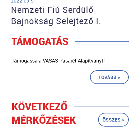
2022-09-9 |
Nemzeti Fiú Serdülő
Bajnokság Selejtező I.
TÁMOGATÁS
Támogassa a VASAS-Pasarét Alapítványt!
TOVÁBB »
KÖVETKEZŐ
MÉRKŐZÉSEK
ÖSSZES »