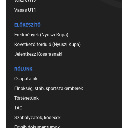
Vasas U12
Vasas U11
ELŐKÉSZÍTŐ
Eredmények (Nyuszi Kupa)
Következő forduló (Nyuszi Kupa)
Jelentkezz Kosarasnak!
RÓLUNK
Csapataink
Elnökség, stáb, sportszakemberek
Történetünk
TAO
Szabályzatok, kódexek
Egyéb dokumentumok