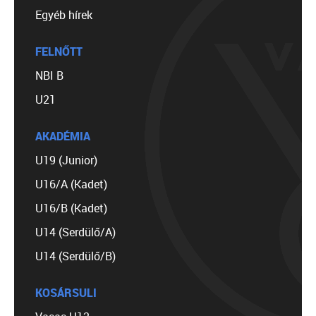
Egyéb hírek
FELNŐTT
NBI B
U21
AKADÉMIA
U19 (Junior)
U16/A (Kadet)
U16/B (Kadet)
U14 (Serdülő/A)
U14 (Serdülő/B)
KOSÁRSULI