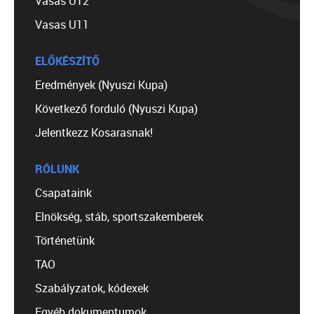
Vasas U12
Vasas U11
ELŐKÉSZÍTŐ
Eredmények (Nyuszi Kupa)
Következő forduló (Nyuszi Kupa)
Jelentkezz Kosarasnak!
RÓLUNK
Csapataink
Elnökség, stáb, sportszakemberek
Történetünk
TAO
Szabályzatok, kódexek
Egyéb dokumentumok